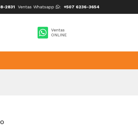
8-2831
Ventas Whatsapp
:
+507 6236-3654
Ventas
ONLINE
co