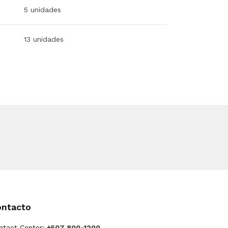
5 unidades
13 unidades
ontacto
ntact Center:
+507 800-1200