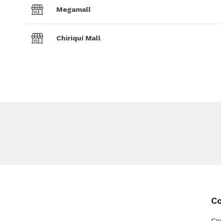
Megamall
Chiriquí Mall
C
Co