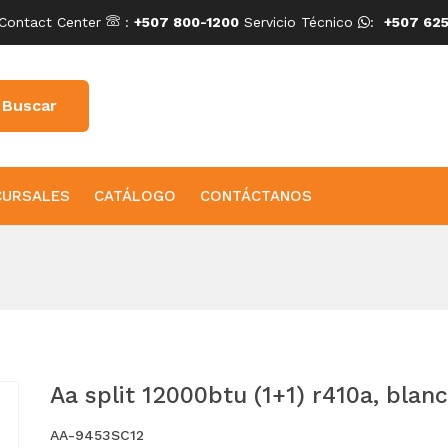
Contact Center
:
+507 800-1200
Servicio Técnico
:
+507 625
CURSALES
CATÁLOGO
CONTÁCTANOS
Aa split 12000btu (1+1) r410a, blan
AA-9453SC12