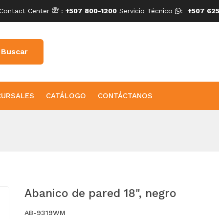
Contact Center
:
+507 800-1200
Servicio Técnico
:
+507 625
CURSALES
CATÁLOGO
CONTÁCTANOS
Abanico de pared 18", negro
AB-9319WM