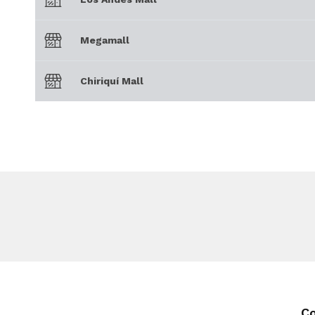
Megamall
Chiriquí Mall
C