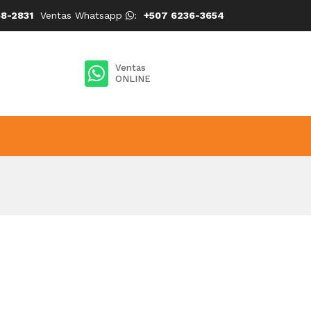
8-2831
Ventas Whatsapp
:
+507 6236-3654
Ventas
ONLINE