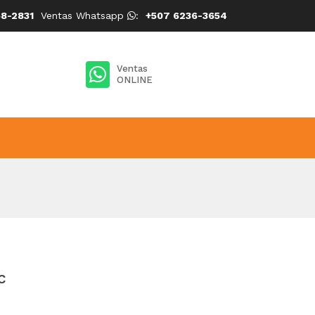
8-2831
Ventas Whatsapp
:
+507 6236-3654
Ventas
ONLINE
c