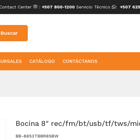
Contact Center
:
+507 800-1200
Servicio Técnico
:
+507 625
CURSALES
CATÁLOGO
CONTÁCTANOS
Bocina 8" rec/fm/bt/usb/tf/tws/mi
BB-8853TBBR8SBW