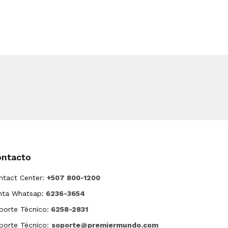
ontacto
ntact Center:
+507 800-1200
nta Whatsap:
6236-3654
porte Técnico:
6258-2831
porte Técnico:
soporte@premiermundo.com