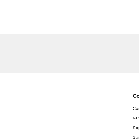
C
Co
Ve
So
So