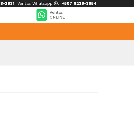
8-2831
Ventas Whatsapp
:
+507 6236-3654
Ventas
ONLINE