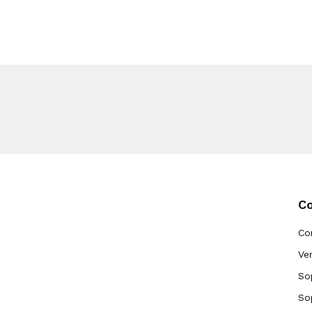
C
Co
Ve
So
So