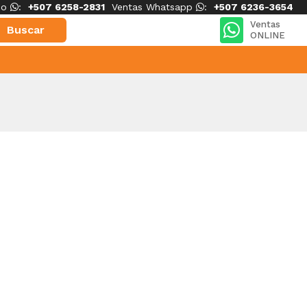
ico
:
+507 6258-2831
Ventas Whatsapp
:
+507 6236-3654
Ventas
ONLINE