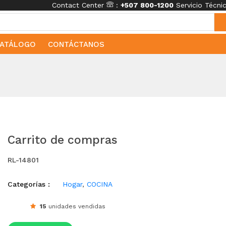
Contact Center
:
+507 800-1200
Servicio Técn
ATÁLOGO
CONTÁCTANOS
Carrito de compras
RL-14801
Categorías :
Hogar
,
COCINA
15
unidades vendidas