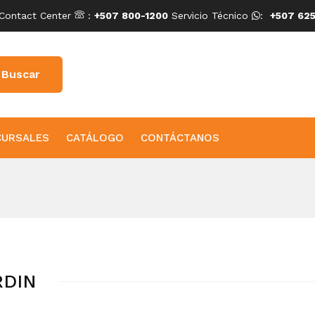
Contact Center
:
+507 800-1200
Servicio Técnico
:
+507 625
CURSALES
CATÁLOGO
CONTÁCTANOS
RDIN