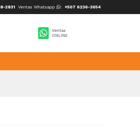
8-2831
Ventas Whatsapp
:
+507 6236-3654
Ventas
ONLINE