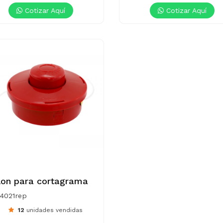
Cotizar Aquí
Cotizar Aquí
lon para cortagrama
-4021rep
12
unidades vendidas