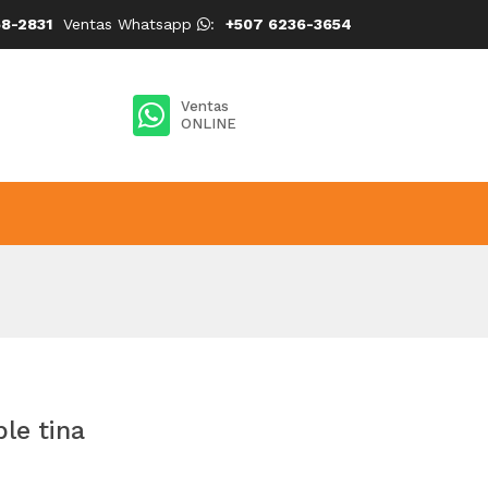
8-2831
Ventas Whatsapp
:
+507 6236-3654
Ventas
ONLINE
le tina