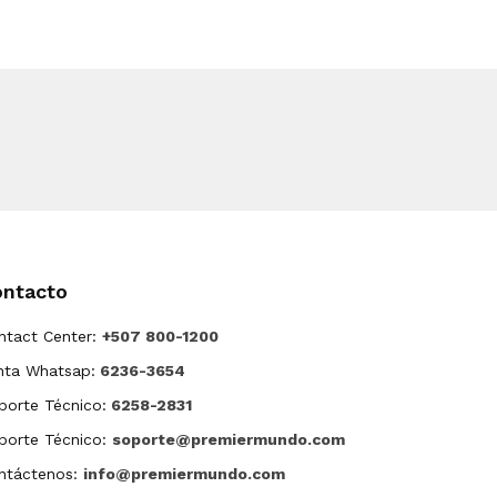
ontacto
ntact Center:
+507 800-1200
nta Whatsap:
6236-3654
porte Técnico:
6258-2831
porte Técnico:
soporte@premiermundo.com
ntáctenos:
info@premiermundo.com