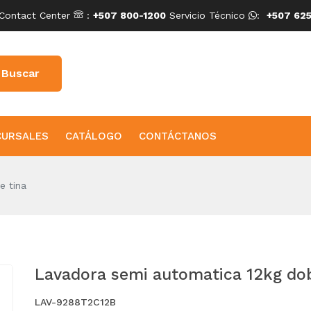
Contact Center
:
+507 800-1200
Servicio Técnico
:
+507 625
CURSALES
CATÁLOGO
CONTÁCTANOS
e tina
Lavadora semi automatica 12kg dob
LAV-9288T2C12B