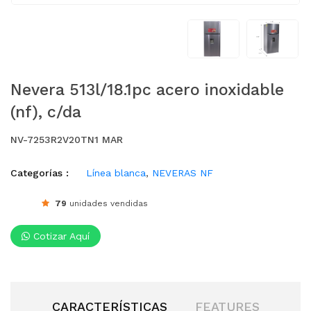
Nevera 513l/18.1pc acero inoxidable
(nf), c/da
NV-7253R2V20TN1 MAR
Categorías :
Línea blanca
,
NEVERAS NF
79
unidades vendidas
Cotizar Aquí
CARACTERÍSTICAS
FEATURES