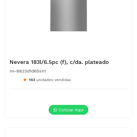
Nevera 183l/6.5pc (f), c/da. plateado
nv-8823d1d65sn1
193
unidades vendidas
Cotizar Aquí