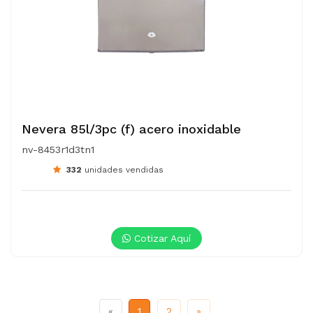
Nevera 85l/3pc (f) acero inoxidable
nv-8453r1d3tn1
332
unidades vendidas
Cotizar Aquí
Previous
Next
«
1
2
»