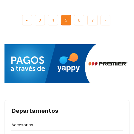
Previous
Next
«
3
4
5
6
7
»
Departamentos
Accesorios