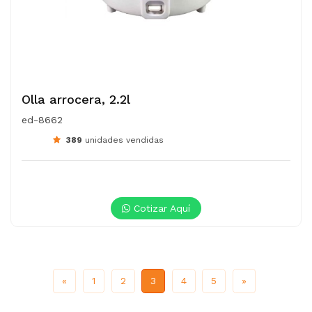
Olla arrocera, 2.2l
ed-8662
389
unidades vendidas
Cotizar Aquí
Previous
Next
«
1
2
3
4
5
»